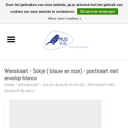
Door het gebruiken van onze website, ga je akkoord met het gebruik van
Wij zijn uitzonderlijk gesloten op Do 06/08 en Do 13/08
cookies om onze website te verbeteren.
Dit bericht verbergen
0 Artikelen - €0,00
Meer over cookies »
Home
Wenskaarten
Accessoires
Wenskaart - Sokje ( blauw en roze) - postkaart met
Lifestyle
envelop-blanco
HOME
/
WENSKAART - SOKJE ( BLAUW EN ROZE) - POSTKAART MET
ENVELOP-BLANCO
Kleine gelukjes
Troost
Thema