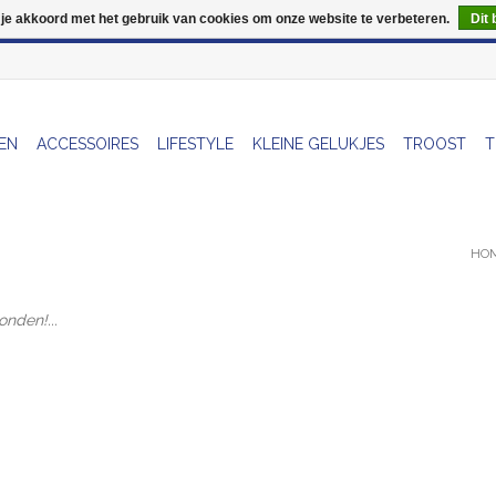
 je akkoord met het gebruik van cookies om onze website te verbeteren.
Dit 
Wij zijn uitzonderlijk gesloten op Do 13/08
EN
ACCESSOIRES
LIFESTYLE
KLEINE GELUKJES
TROOST
T
HO
nden!...