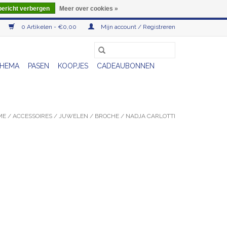
bericht verbergen
Meer over cookies »
0 Artikelen - €0,00
Mijn account / Registreren
HEMA
PASEN
KOOPJES
CADEAUBONNEN
ME
/
ACCESSOIRES
/
JUWELEN
/
BROCHE
/
NADJA CARLOTTI