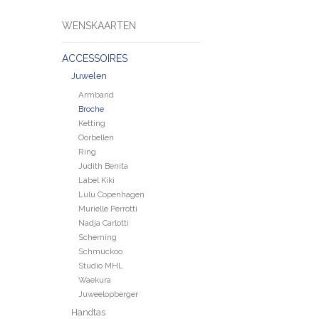
WENSKAARTEN
ACCESSOIRES
Juwelen
Armband
Broche
Ketting
Oorbellen
Ring
Judith Benita
Label Kiki
Lulu Copenhagen
Murielle Perrotti
Nadja Carlotti
Scherning
Schmuckoo
Studio MHL
Waekura
Juweelopberger
Handtas