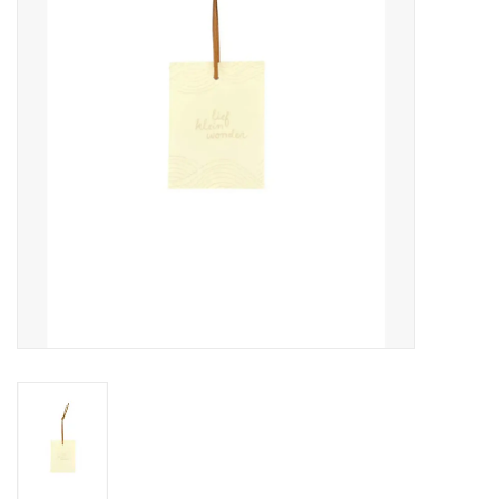
Pasen
Koopjes
Cadeaubonnen
Blog