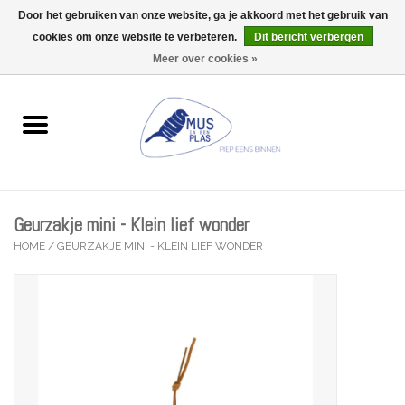
Door het gebruiken van onze website, ga je akkoord met het gebruik van
Wij zijn uitzonderlijk gesloten op Do 13/08
cookies om onze website te verbeteren.
Dit bericht verbergen
0 Artikelen - €0,00
Meer over cookies »
Home
Wenskaarten
Accessoires
Geurzakje mini - Klein lief wonder
Lifestyle
HOME
/
GEURZAKJE MINI - KLEIN LIEF WONDER
Kleine gelukjes
Troost
Thema