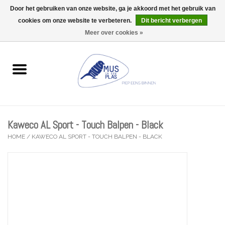
Door het gebruiken van onze website, ga je akkoord met het gebruik van
Wij zijn uitzonderlijk gesloten op Do 13/08
cookies om onze website te verbeteren.
Dit bericht verbergen
0 Artikelen - €0,00
Meer over cookies »
Home
Wenskaarten
Accessoires
Kaweco AL Sport - Touch Balpen - Black
Lifestyle
HOME
/
KAWECO AL SPORT - TOUCH BALPEN - BLACK
Kleine gelukjes
Troost
Thema