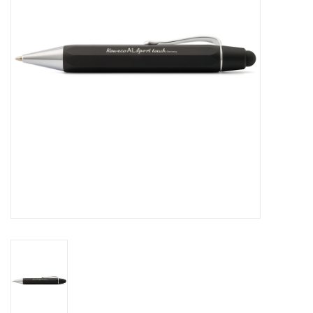
Pasen
Koopjes
Cadeaubonnen
Blog