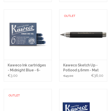
OUTLET
Kaweco Ink cartridges
Kaweco Sketch Up -
- Midnight Blue - 6-
Potlood 5.6mm - Mat
pack
Black
€3,00
€36,00
€45,00
OUTLET