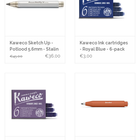
Kaweco Sketch Up -
Kaweco Ink cartridges
Potlood 5.6mm - Stalin
- Royal Blue - 6-pack
Chrome
€36,00
€3,00
€45,00