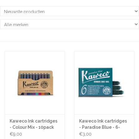
Pasen
Koopjes
Cadeaubonnen
Blog
Kaweco Ink cartridges
Kaweco Ink cartridges
- Colour Mix - 10pack
- Paradise Blue - 6-
pack
€9,00
€3,00