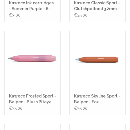
Kaweco Ink cartridges
Kaweco Classic Sport -
- Summer Purple - 6-
Clutchpotlood 3.2mm -
pack
Fox
€3,00
€25,00
Kaweco Frosted Sport -
Kaweco Skyline Sport -
Balpen - Blush Pitaya
Balpen - Fox
€35,00
€35,00