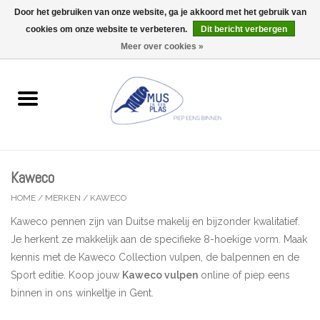
Door het gebruiken van onze website, ga je akkoord met het gebruik van
Wij zijn uitzonderlijk gesloten op Do 13/08
cookies om onze website te verbeteren.
Dit bericht verbergen
0 Artikelen - €0,00
Meer over cookies »
Home
Wenskaarten
Accessoires
Kaweco
Lifestyle
HOME
/
MERKEN
/
KAWECO
Kaweco pennen zijn van Duitse makelij en bijzonder kwalitatief.
Kleine gelukjes
Je herkent ze makkelijk aan de specifieke 8-hoekige vorm. Maak
kennis met de Kaweco Collection vulpen, de balpennen en de
Troost
Sport editie. Koop jouw
Kaweco vulpen
online of piep eens
binnen in ons winkeltje in Gent.
Thema