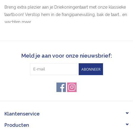
Breng extra plezier aan je Driekoningentaart met onze klassieke
taartboon! Verstop hem in de frangipanevulling, bak de taart… en
wachten maar.
Wie het stukje met de boon vindt, wordt koning of koningin voor
één dag
Deze traditie bestaat al sinds de Romeinen en staat symbool
Meld je aan voor onze nieuwsbrief:
voor geluk en nieuw leven.
ABONNEER
Klein, simpel, maar gegarandeerd voor grote glimlachen aan
tafel!
Klantenservice
Producten