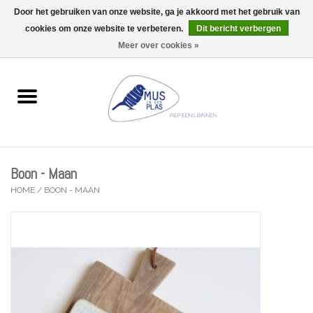
Door het gebruiken van onze website, ga je akkoord met het gebruik van
Wij zijn uitzonderlijk gesloten op Do 13/08
cookies om onze website te verbeteren.
Dit bericht verbergen
0 Artikelen - €0,00
Meer over cookies »
Home
Wenskaarten
Accessoires
Boon - Maan
Lifestyle
HOME
/
BOON - MAAN
Kleine gelukjes
Troost
Thema