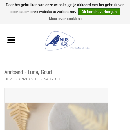
Door het gebruiken van onze website, ga je akkoord met het gebruik van
Wij zijn uitzonderlijk gesloten op Do 06/08 en Do 13/08
cookies om onze website te verbeteren.
Dit bericht verbergen
0 Artikelen - €0,00
Meer over cookies »
Home
Wenskaarten
Accessoires
Armband - Luna, Goud
Lifestyle
HOME
/
ARMBAND - LUNA, GOUD
Kleine gelukjes
Troost
Thema