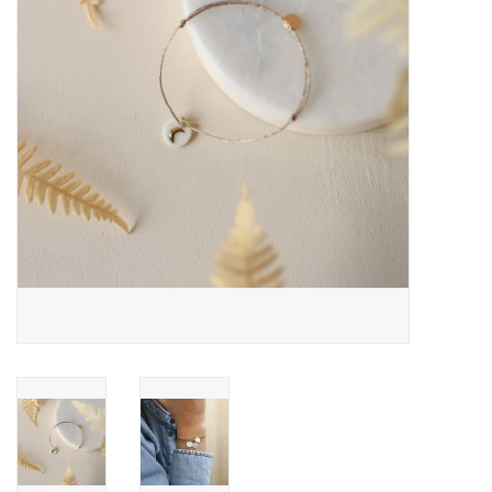
Pasen
Koopjes
Cadeaubonnen
Blog