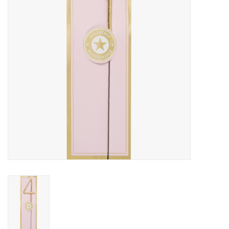
Pasen
Koopjes
Cadeaubonnen
Blog