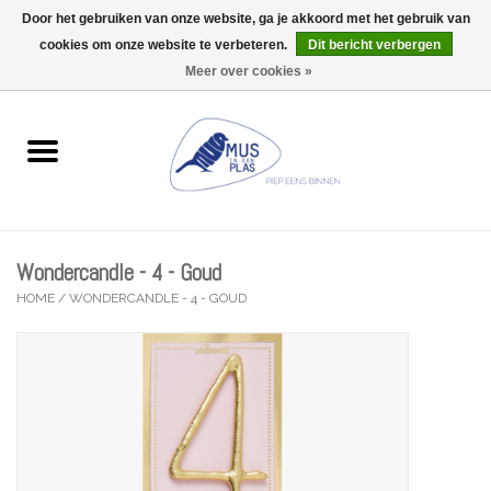
Door het gebruiken van onze website, ga je akkoord met het gebruik van
Wij zijn uitzonderlijk gesloten op Do 13/08
cookies om onze website te verbeteren.
Dit bericht verbergen
0 Artikelen - €0,00
Meer over cookies »
Home
Wenskaarten
Accessoires
Wondercandle - 4 - Goud
Lifestyle
HOME
/
WONDERCANDLE - 4 - GOUD
Kleine gelukjes
Troost
Thema