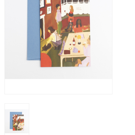
Pasen
Koopjes
Cadeaubonnen
Blog