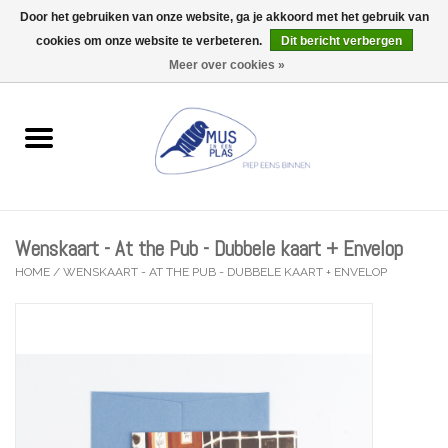
Door het gebruiken van onze website, ga je akkoord met het gebruik van
Wij zijn uitzonderlijk gesloten op Do 13/08
cookies om onze website te verbeteren.
Dit bericht verbergen
0 Artikelen - €0,00
Meer over cookies »
Home
Wenskaarten
Accessoires
Wenskaart - At the Pub - Dubbele kaart + Envelop
Lifestyle
HOME
/
WENSKAART - AT THE PUB - DUBBELE KAART + ENVELOP
Kleine gelukjes
Troost
Thema