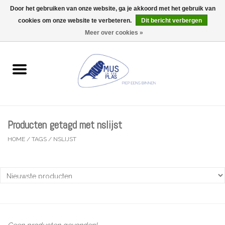
Door het gebruiken van onze website, ga je akkoord met het gebruik van
Wij zijn uitzonderlijk gesloten op Do 06/08 en Do 13/08
cookies om onze website te verbeteren.
Dit bericht verbergen
0 Artikelen - €0,00
Meer over cookies »
Home
Wenskaarten
Accessoires
Producten getagd met nslijst
Lifestyle
HOME
/
TAGS
/
NSLIJST
Kleine gelukjes
Troost
Thema
Geen producten gevonden!...