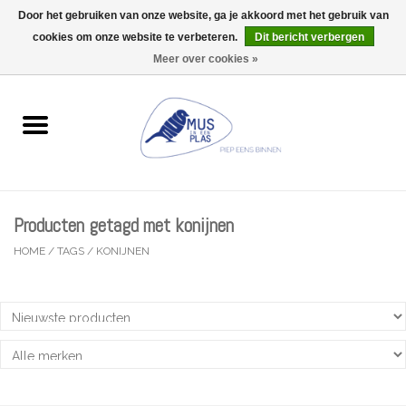
Door het gebruiken van onze website, ga je akkoord met het gebruik van
Wij zijn uitzonderlijk gesloten op Do 13/08
cookies om onze website te verbeteren.
Dit bericht verbergen
0 Artikelen - €0,00
Meer over cookies »
Home
Wenskaarten
Accessoires
Producten getagd met konijnen
Lifestyle
HOME
/
TAGS
/
KONIJNEN
Kleine gelukjes
Troost
Thema