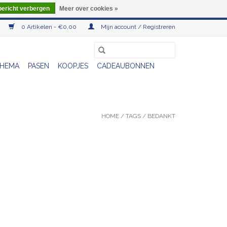
bericht verbergen
Meer over cookies »
0 Artikelen - €0,00
Mijn account / Registreren
HEMA
PASEN
KOOPJES
CADEAUBONNEN
HOME
/
TAGS
/
BEDANKT