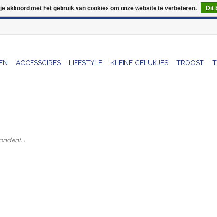
 je akkoord met het gebruik van cookies om onze website te verbeteren.
Dit 
Wij zijn uitzonderlijk gesloten op Do 13/08
EN
ACCESSOIRES
LIFESTYLE
KLEINE GELUKJES
TROOST
T
nden!...