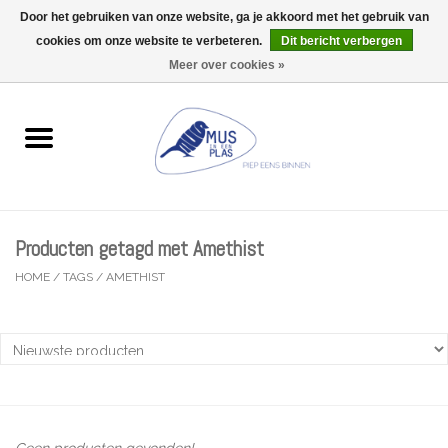
Door het gebruiken van onze website, ga je akkoord met het gebruik van
Wij zijn uitzonderlijk gesloten op Do 13/08
cookies om onze website te verbeteren.
Dit bericht verbergen
0 Artikelen - €0,00
Meer over cookies »
Home
Wenskaarten
Accessoires
Producten getagd met Amethist
Lifestyle
HOME
/
TAGS
/
AMETHIST
Kleine gelukjes
Troost
Thema
Geen producten gevonden!...