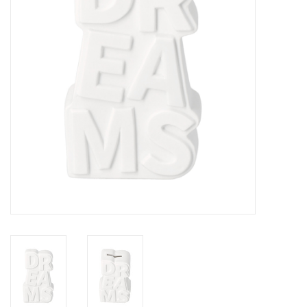
Pasen
Koopjes
Cadeaubonnen
Blog