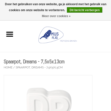
Door het gebruiken van onze website, ga je akkoord met het gebruik van
Wij zijn uitzonderlijk gesloten op Do 13/08
cookies om onze website te verbeteren.
Dit bericht verbergen
0 Artikelen - €0,00
Meer over cookies »
Home
Wenskaarten
Accessoires
Spaarpot, Dreams - 7,5x5x13cm
Lifestyle
HOME
/
SPAARPOT, DREAMS - 7,5X5X13CM
Kleine gelukjes
Troost
Thema