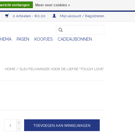
bericht verbergen
Meer over cookies »
0 Artikelen - €0,00
Mijn account / Registreren
HEMA
PASEN
KOOPJES
CADEAUBONNEN
HOME
/
SLEUTELHANGER VOOR DE LIEFDE "TOUGH LOVE"
+
TOEVOEGEN AAN WINKELWAGEN
-