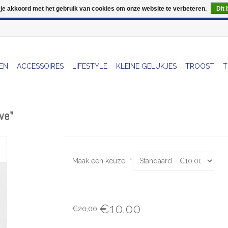
 je akkoord met het gebruik van cookies om onze website te verbeteren.
Dit 
Wij zijn uitzonderlijk gesloten op Do 13/08
EN
ACCESSOIRES
LIFESTYLE
KLEINE GELUKJES
TROOST
T
ve"
Maak een keuze:
*
€10,00
€20,00