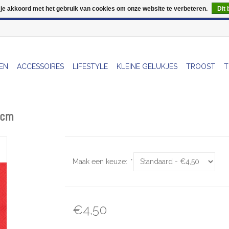
 je akkoord met het gebruik van cookies om onze website te verbeteren.
Dit 
Wij zijn uitzonderlijk gesloten op Do 13/08
EN
ACCESSOIRES
LIFESTYLE
KLEINE GELUKJES
TROOST
T
3cm
Maak een keuze:
*
€4,50