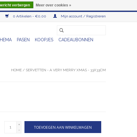
bericht verbergen
Meer over cookies »
0 Artikelen - €0,00
Mijn account / Registreren
HEMA
PASEN
KOOPJES
CADEAUBONNEN
HOME
/
SERVETTEN - A VERY MERRY XMAS - 33X33CM
+
TOEVOEGEN AAN WINKELWAGEN
-