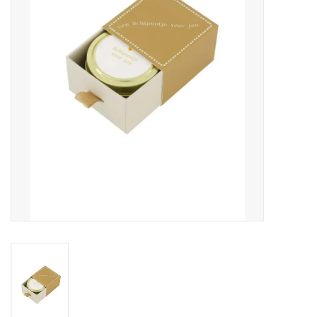
Pasen
Koopjes
Cadeaubonnen
Blog