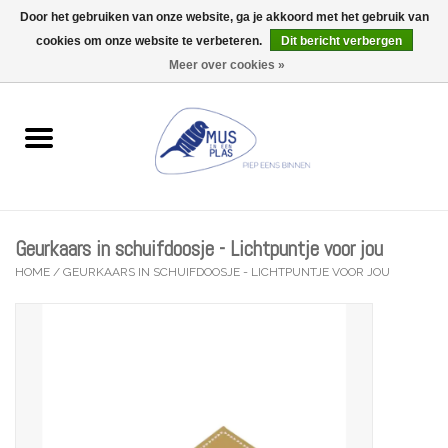
Door het gebruiken van onze website, ga je akkoord met het gebruik van
Wij zijn uitzonderlijk gesloten op Do 13/08
cookies om onze website te verbeteren.
Dit bericht verbergen
0 Artikelen - €0,00
Meer over cookies »
Home
Wenskaarten
Accessoires
Geurkaars in schuifdoosje - Lichtpuntje voor jou
Lifestyle
HOME
/
GEURKAARS IN SCHUIFDOOSJE - LICHTPUNTJE VOOR JOU
Kleine gelukjes
Troost
Thema