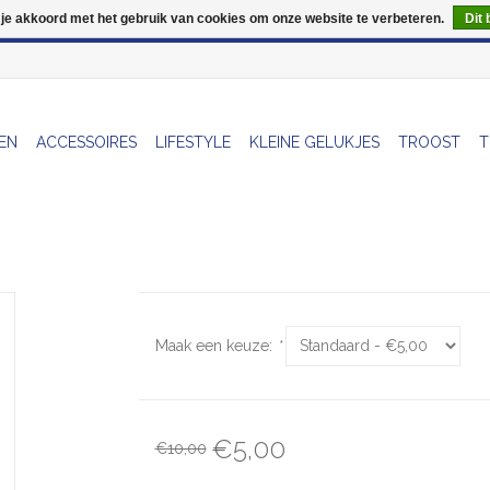
 je akkoord met het gebruik van cookies om onze website te verbeteren.
Dit 
Wij zijn uitzonderlijk gesloten op Do 13/08
EN
ACCESSOIRES
LIFESTYLE
KLEINE GELUKJES
TROOST
T
Maak een keuze:
*
€5,00
€10,00