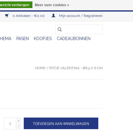
bericht verbergen
Meer over cookies »
0 Artikelen - €0,00
Mijn account / Registreren
HEMA
PASEN
KOOPJES
CADEAUBONNEN
HOME
/
POTJE VALENTINA - Ø6,5 X 6 CM
+
TOEVOEGEN AAN WINKELWAGEN
-