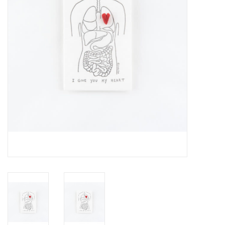
Pasen
Koopjes
Cadeaubonnen
Blog