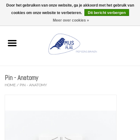
Door het gebruiken van onze website, ga je akkoord met het gebruik van
Wij zijn uitzonderlijk gesloten op Do 13/08
cookies om onze website te verbeteren.
Dit bericht verbergen
0 Artikelen - €0,00
Meer over cookies »
Home
Wenskaarten
Accessoires
Pin - Anatomy
Lifestyle
HOME
/
PIN - ANATOMY
Kleine gelukjes
Troost
Thema