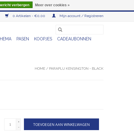
bericht verbergen
Meer over cookies »
0 Artikelen - €0,00
Mijn account / Registreren
HEMA
PASEN
KOOPJES
CADEAUBONNEN
HOME
/
PARAPLU KENSINGTON - BLACK
+
TOEVOEGEN AAN WINKELWAGEN
-