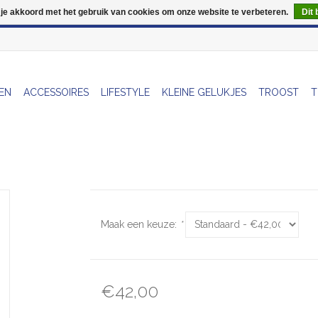
 je akkoord met het gebruik van cookies om onze website te verbeteren.
Dit 
Wij zijn uitzonderlijk gesloten op Do 13/08
EN
ACCESSOIRES
LIFESTYLE
KLEINE GELUKJES
TROOST
T
Maak een keuze:
*
€42,00