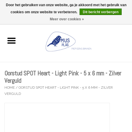
Door het gebruiken van onze website, ga je akkoord met het gebruik van
Wij zijn uitzonderlijk gesloten op Do 06/08 en Do 13/08
cookies om onze website te verbeteren.
Dit bericht verbergen
0 Artikelen - €0,00
Meer over cookies »
Home
Wenskaarten
Accessoires
Oorstud SPOT Heart - Light Pink - 5 x 6 mm - Zilver
Lifestyle
Verguld
HOME
/
OORSTUD SPOT HEART - LIGHT PINK - 5 X 6 MM - ZILVER
VERGULD
Kleine gelukjes
Troost
Thema