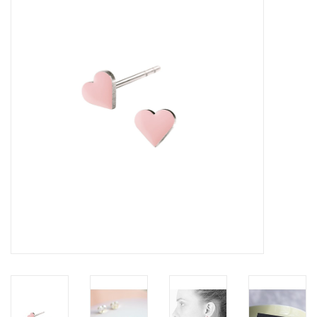
Pasen
Koopjes
Cadeaubonnen
Blog