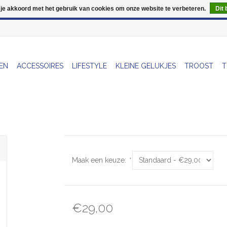
 je akkoord met het gebruik van cookies om onze website te verbeteren.
Dit 
Wij zijn uitzonderlijk gesloten op Do 06/08 en Do 13/08
EN
ACCESSOIRES
LIFESTYLE
KLEINE GELUKJES
TROOST
T
Maak een keuze:
*
€29,00