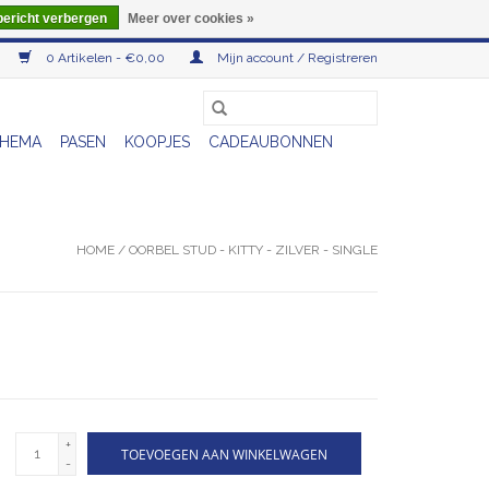
bericht verbergen
Meer over cookies »
0 Artikelen - €0,00
Mijn account / Registreren
HEMA
PASEN
KOOPJES
CADEAUBONNEN
HOME
/
OORBEL STUD - KITTY - ZILVER - SINGLE
+
TOEVOEGEN AAN WINKELWAGEN
-