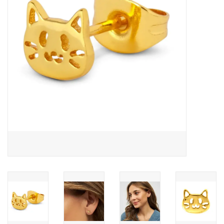
Pasen
Koopjes
Cadeaubonnen
Blog