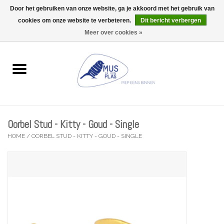
Door het gebruiken van onze website, ga je akkoord met het gebruik van
Wij zijn uitzonderlijk gesloten op Do 13/08
cookies om onze website te verbeteren.
Dit bericht verbergen
0 Artikelen - €0,00
Meer over cookies »
Home
Wenskaarten
Accessoires
Oorbel Stud - Kitty - Goud - Single
Lifestyle
HOME
/
OORBEL STUD - KITTY - GOUD - SINGLE
Kleine gelukjes
Troost
Thema