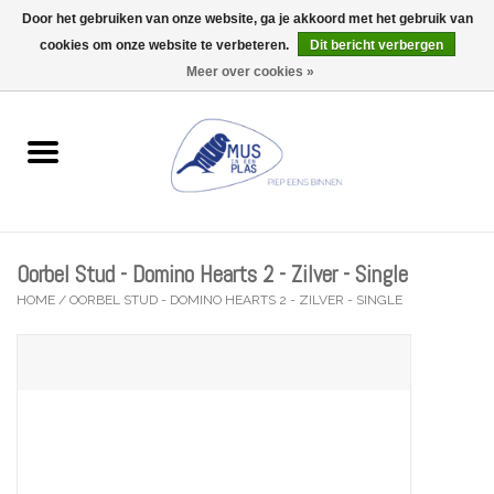
Door het gebruiken van onze website, ga je akkoord met het gebruik van
Wij zijn uitzonderlijk gesloten op Do 13/08
cookies om onze website te verbeteren.
Dit bericht verbergen
0 Artikelen - €0,00
Meer over cookies »
Home
Wenskaarten
Accessoires
Oorbel Stud - Domino Hearts 2 - Zilver - Single
Lifestyle
HOME
/
OORBEL STUD - DOMINO HEARTS 2 - ZILVER - SINGLE
Kleine gelukjes
Troost
Thema