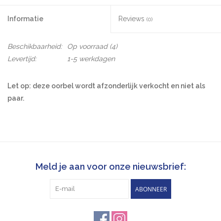
Informatie
Reviews
(0)
Beschikbaarheid:
Op voorraad
(4)
Levertijd:
1-5 werkdagen
Let op: deze oorbel wordt afzonderlijk verkocht en niet als
paar.
DOMINO HEARTS 2 is de nieuwste editie van de DOMINO-
familie, die oorspronkelijk een bijdrage was aan LULU's
CONFETTI-oorsteker. DOMINO HEARTS is ontworpen met
meerdere lagen van de LOVE U hartvorm en door het domino-
effect blijft de vorm voor altijd behouden.
Meld je aan voor onze nieuwsbrief:
Afmetingen: 7 mm x 4 mm
ABONNEER
Oppervlak: geborsteld
Materiaal: Sterlingzilver