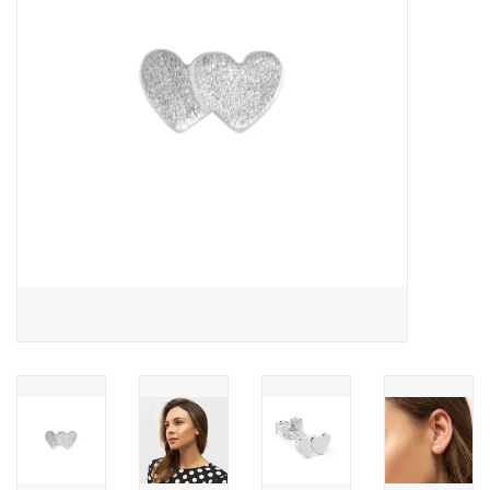
Pasen
Koopjes
Cadeaubonnen
Blog