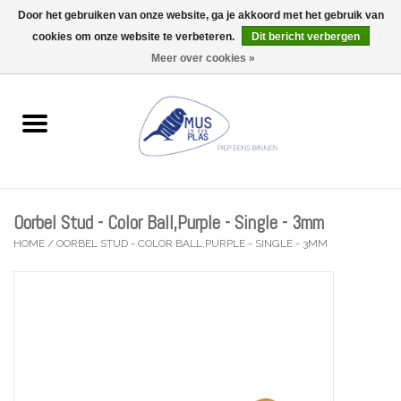
Door het gebruiken van onze website, ga je akkoord met het gebruik van
Wij zijn uitzonderlijk gesloten op Do 13/08
cookies om onze website te verbeteren.
Dit bericht verbergen
0 Artikelen - €0,00
Meer over cookies »
Home
Wenskaarten
Accessoires
Oorbel Stud - Color Ball,Purple - Single - 3mm
Lifestyle
HOME
/
OORBEL STUD - COLOR BALL,PURPLE - SINGLE - 3MM
Kleine gelukjes
Troost
Thema