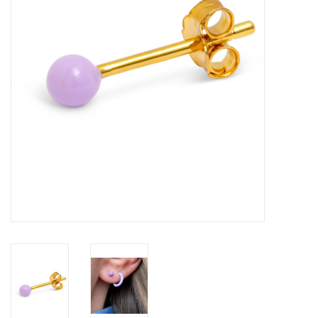
Pasen
Koopjes
Cadeaubonnen
Blog