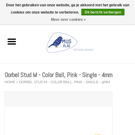
Door het gebruiken van onze website, ga je akkoord met het gebruik van
Wij zijn uitzonderlijk gesloten op Do 13/08
cookies om onze website te verbeteren.
Dit bericht verbergen
0 Artikelen - €0,00
Meer over cookies »
Home
Wenskaarten
Accessoires
Oorbel Stud M - Color Ball, Pink - Single - 4mm
Lifestyle
HOME
/
OORBEL STUD M - COLOR BALL, PINK - SINGLE - 4MM
Kleine gelukjes
Troost
Thema