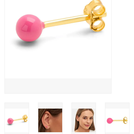
Pasen
Koopjes
Cadeaubonnen
Blog