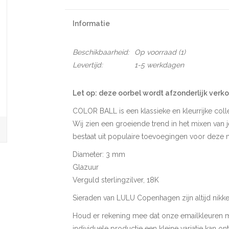
Informatie
Beschikbaarheid:
Op voorraad
(1)
Levertijd:
1-5 werkdagen
Let op: deze oorbel wordt afzonderlijk verkoc
COLOR BALL is een klassieke en kleurrijke col
Wij zien een groeiende trend in het mixen van 
bestaat uit populaire toevoegingen voor deze 
Diameter: 3 mm
Glazuur
Verguld sterlingzilver, 18K
Sieraden van LULU Copenhagen zijn altijd nikkelv
Houd er rekening mee dat onze emailkleuren 
individuele productie een kleine variatie kan on