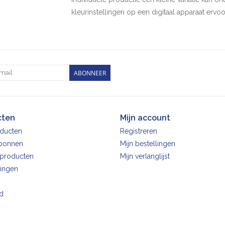
kleurinstellingen op een digitaal apparaat ervo
anders uitzien dan de daadwerkelijk gebruikte k
ABONNEER
cten
Mijn account
oducten
Registreren
bonnen
Mijn bestellingen
producten
Mijn verlanglijst
ingen
d