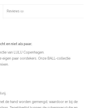
Reviews
(0)
ht en niet als paar.
lectie van LULU Copenhagen.
je eigen paar oorstekers. Onze BALL-collectie
mixen.
rij.
met de hand worden gemengd, waardoor er bij de
tstaan. Tegelijkertijd kunnen de schermresolutie en