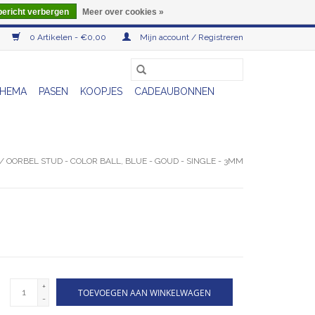
bericht verbergen
Meer over cookies »
0 Artikelen - €0,00
Mijn account / Registreren
HEMA
PASEN
KOOPJES
CADEAUBONNEN
/
OORBEL STUD - COLOR BALL, BLUE - GOUD - SINGLE - 3MM
+
TOEVOEGEN AAN WINKELWAGEN
-