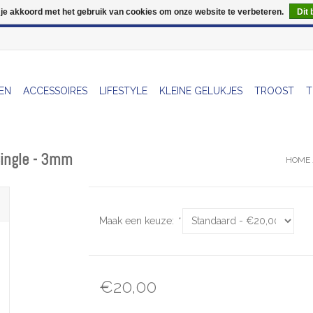
 je akkoord met het gebruik van cookies om onze website te verbeteren.
Dit 
Wij zijn uitzonderlijk gesloten op Do 13/08
EN
ACCESSOIRES
LIFESTYLE
KLEINE GELUKJES
TROOST
T
 Single - 3mm
HOME
Maak een keuze:
*
€20,00