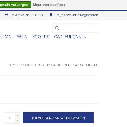
bericht verbergen
Meer over cookies »
0 Artikelen - €0,00
Mijn account / Registreren
HEMA
PASEN
KOOPJES
CADEAUBONNEN
HOME
/
OORBEL STUD - BOUQUET RED - GOUD - SINGLE
+
TOEVOEGEN AAN WINKELWAGEN
-