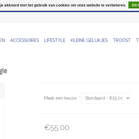
 je akkoord met het gebruik van cookies om onze website te verbeteren.
Dit 
Wij zijn uitzonderlijk gesloten op Do 13/08
EN
ACCESSOIRES
LIFESTYLE
KLEINE GELUKJES
TROOST
T
gle
Maak een keuze:
*
€55,00