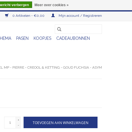
bericht verbergen
Meer over cookies »
0 Artikelen - €0,00
Mijn account / Registreren
HEMA
PASEN
KOOPJES
CADEAUBONNEN
L MP - PIERRE - CREOOL & KETTING - GOUD FUCHSIA - ASYM
+
TOEVOEGEN AAN WINKELWAGEN
-