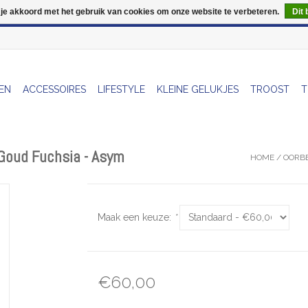
 je akkoord met het gebruik van cookies om onze website te verbeteren.
Dit 
Wij zijn uitzonderlijk gesloten op Do 13/08
EN
ACCESSOIRES
LIFESTYLE
KLEINE GELUKJES
TROOST
T
- Goud Fuchsia - Asym
HOME
/
OORBE
Maak een keuze:
*
€60,00