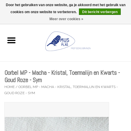
Door het gebruiken van onze website, ga je akkoord met het gebruik van
Wij zijn uitzonderlijk gesloten op Do 06/08 en Do 13/08
cookies om onze website te verbeteren.
Dit bericht verbergen
0 Artikelen - €0,00
Meer over cookies »
Home
Wenskaarten
Accessoires
Oorbel MP - Macha - Kristal, Toermalijn en Kwarts -
Lifestyle
Goud Roze - Sym
HOME
/
OORBEL MP - MACHA - KRISTAL, TOERMALIJN EN KWARTS -
GOUD ROZE - SYM
Kleine gelukjes
Troost
Thema