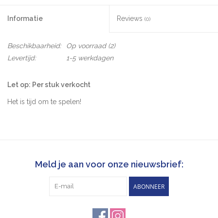
Informatie
Reviews
(0)
Beschikbaarheid:
Op voorraad
(2)
Levertijd:
1-5 werkdagen
Let op: Per stuk verkocht
Het is tijd om te spelen!
Een Color Hoop is perfect als je wat kleur wilt toevoegen aan je
dagelijkse outfit.
De kleine hoepel heeft een diameter van 1 cm. Ze ronden mooi
af langs de oorlel of rond de vouw verder omhoog langs het
Meld je aan voor onze nieuwsbrief:
oor. Afhankelijk van hoe je mixt en matcht, kun je eenvoudig je
eigen persoonlijke look creëren.
ABONNEER
Diameter: 1 cm
Oppervlak: Email