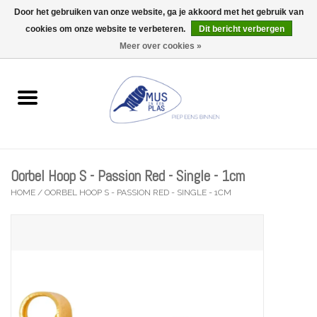
Door het gebruiken van onze website, ga je akkoord met het gebruik van
Wij zijn uitzonderlijk gesloten op Do 13/08
cookies om onze website te verbeteren.
Dit bericht verbergen
0 Artikelen - €0,00
Meer over cookies »
Home
Wenskaarten
Accessoires
Oorbel Hoop S - Passion Red - Single - 1cm
Lifestyle
HOME
/
OORBEL HOOP S - PASSION RED - SINGLE - 1CM
Kleine gelukjes
Troost
Thema