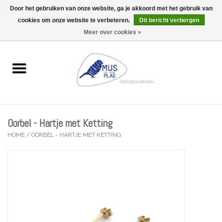
Door het gebruiken van onze website, ga je akkoord met het gebruik van
Wij zijn uitzonderlijk gesloten op Do 06/08 en Do 13/08
cookies om onze website te verbeteren.
Dit bericht verbergen
0 Artikelen - €0,00
Meer over cookies »
Home
Wenskaarten
Accessoires
Oorbel - Hartje met Ketting
Lifestyle
HOME
/
OORBEL - HARTJE MET KETTING
Kleine gelukjes
Troost
Thema