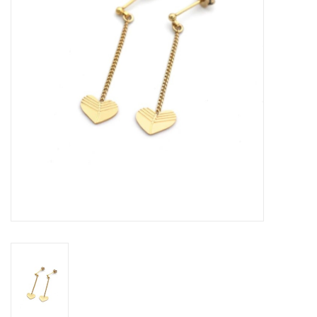
Pasen
Koopjes
Cadeaubonnen
Blog