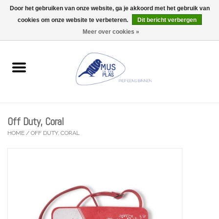
Door het gebruiken van onze website, ga je akkoord met het gebruik van
Wij zijn uitzonderlijk gesloten op Do 06/08 en Do 13/08
cookies om onze website te verbeteren.
Dit bericht verbergen
0 Artikelen - €0,00
Meer over cookies »
Home
Wenskaarten
Accessoires
Off Duty, Coral
Lifestyle
HOME
/
OFF DUTY, CORAL
Kleine gelukjes
Troost
Thema