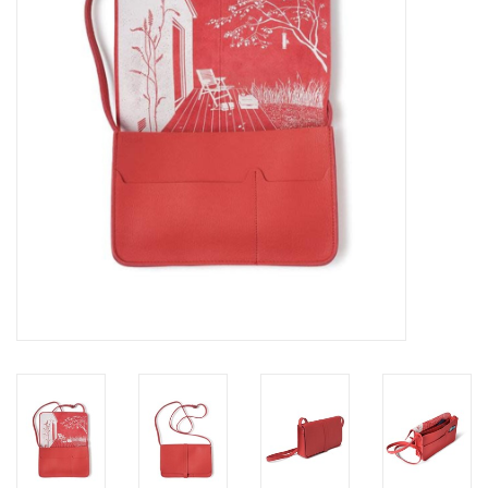
Pasen
Koopjes
Cadeaubonnen
Blog