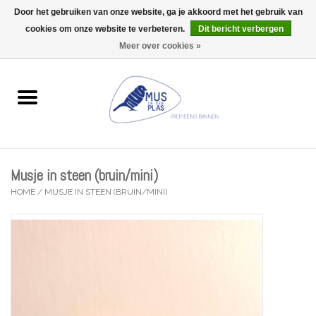
Door het gebruiken van onze website, ga je akkoord met het gebruik van
Wij zijn uitzonderlijk gesloten op Do 06/08 en Do 13/08
cookies om onze website te verbeteren.
Dit bericht verbergen
0 Artikelen - €0,00
Meer over cookies »
Home
Wenskaarten
Accessoires
Musje in steen (bruin/mini)
Lifestyle
HOME
/
MUSJE IN STEEN (BRUIN/MINI)
Kleine gelukjes
Troost
Thema