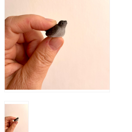
Pasen
Koopjes
Cadeaubonnen
Blog