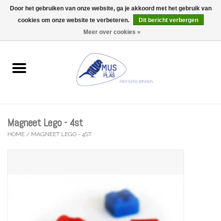
Door het gebruiken van onze website, ga je akkoord met het gebruik van
Wij zijn uitzonderlijk gesloten op Do 06/08 en Do 13/08
cookies om onze website te verbeteren.
Dit bericht verbergen
0 Artikelen - €0,00
Meer over cookies »
Home
Wenskaarten
Accessoires
Magneet Lego - 4st
Lifestyle
HOME
/
MAGNEET LEGO - 4ST
Kleine gelukjes
Troost
Thema