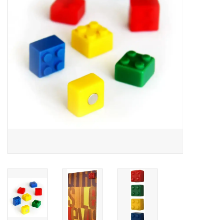
Pasen
Koopjes
Cadeaubonnen
Blog