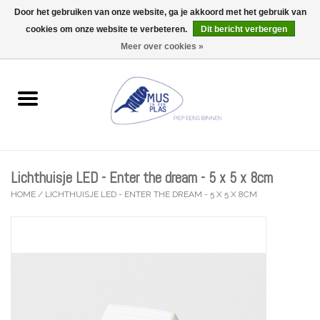
Door het gebruiken van onze website, ga je akkoord met het gebruik van
Wij zijn uitzonderlijk gesloten op Do 13/08
cookies om onze website te verbeteren.
Dit bericht verbergen
0 Artikelen - €0,00
Meer over cookies »
Home
Wenskaarten
Accessoires
Lichthuisje LED - Enter the dream - 5 x 5 x 8cm
Lifestyle
HOME
/
LICHTHUISJE LED - ENTER THE DREAM - 5 X 5 X 8CM
Kleine gelukjes
Troost
Thema