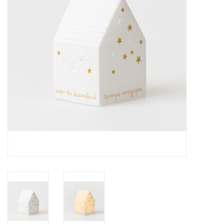
Pasen
Koopjes
Cadeaubonnen
Blog