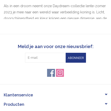
Als in een droom neemt onze Daydream-collectie lente-zomer
2023 je mee naar een wereld waar verbeelding koning is. Licht,
doorschijnendheid en kleur krijgen een nieuwe dimensie, aan de
grenzen van de werkelijkheid. Open je ogen: de droom begint
nu.
Violet Down Terwijl delicate lila een diep rustgevend gevoel
creëert, dragen de nieuwe geleitextuur en glanzende afwerking
Meld je aan voor onze nieuwsbrief:
van onze monturen bij aan de dromerige sfeer. Laat je fantasie
ABONNEER
de vrije loop en kijk waar het je naartoe leidt. Gradient lenzen
gaan over van diep paars naar subtiel violet.
#D LEZEN - Leesbril
Verziendheid is een natuurlijk onderdeel van het ouder worden
van het oog en treft mensen tussen de 40 en 45 jaar. Het neemt
de vorm aan van een verminderd vermogen om nabije objecten
Klantenservice
te zien, vooral wanneer er onvoldoende licht is.
Producten
Vergrotende lenzen