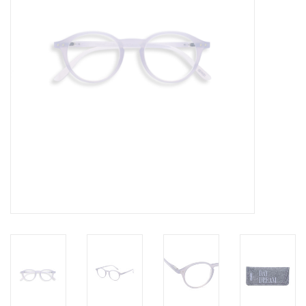
Pasen
Koopjes
Cadeaubonnen
Blog