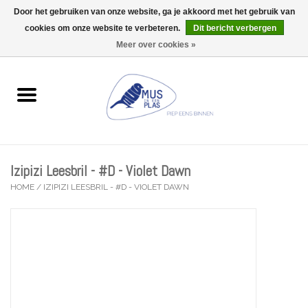
Door het gebruiken van onze website, ga je akkoord met het gebruik van
Wij zijn uitzonderlijk gesloten op Do 06/08 en Do 13/08
cookies om onze website te verbeteren.
Dit bericht verbergen
0 Artikelen - €0,00
Meer over cookies »
Home
Wenskaarten
Accessoires
Izipizi Leesbril - #D - Violet Dawn
Lifestyle
HOME
/
IZIPIZI LEESBRIL - #D - VIOLET DAWN
Kleine gelukjes
Troost
Thema