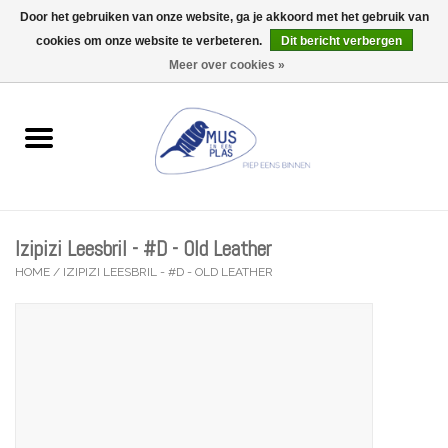
Door het gebruiken van onze website, ga je akkoord met het gebruik van
Wij zijn uitzonderlijk gesloten op Do 13/08
cookies om onze website te verbeteren.
Dit bericht verbergen
0 Artikelen - €0,00
Meer over cookies »
Home
Wenskaarten
Accessoires
Izipizi Leesbril - #D - Old Leather
Lifestyle
HOME
/
IZIPIZI LEESBRIL - #D - OLD LEATHER
Kleine gelukjes
Troost
Thema