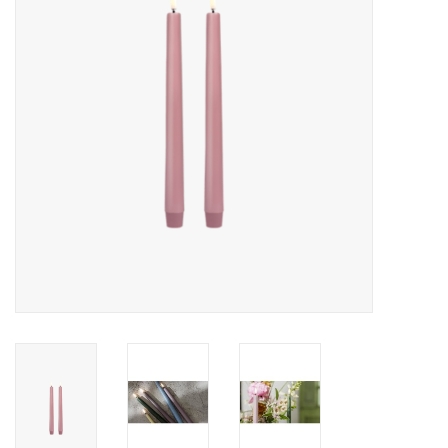
Pasen
Koopjes
Cadeaubonnen
Blog