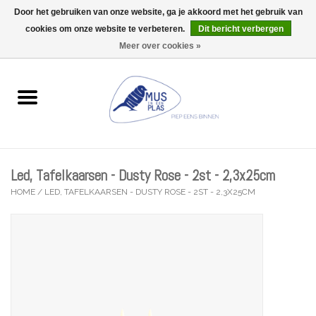
Door het gebruiken van onze website, ga je akkoord met het gebruik van
Wij zijn uitzonderlijk gesloten op Do 13/08
cookies om onze website te verbeteren.
Dit bericht verbergen
0 Artikelen - €0,00
Meer over cookies »
Home
Wenskaarten
Accessoires
Led, Tafelkaarsen - Dusty Rose - 2st - 2,3x25cm
Lifestyle
HOME
/
LED, TAFELKAARSEN - DUSTY ROSE - 2ST - 2,3X25CM
Kleine gelukjes
Troost
Thema