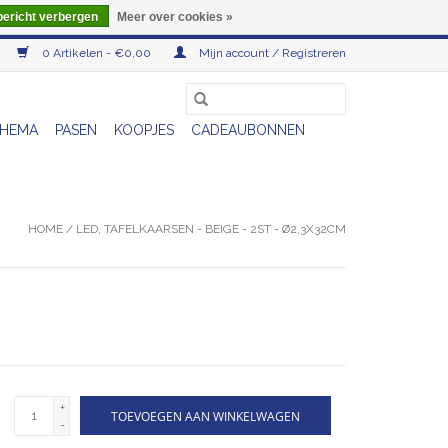
bericht verbergen
Meer over cookies »
0 Artikelen - €0,00
Mijn account / Registreren
HEMA
PASEN
KOOPJES
CADEAUBONNEN
HOME
/
LED, TAFELKAARSEN - BEIGE - 2ST - Ø2,3X32CM
+
TOEVOEGEN AAN WINKELWAGEN
-