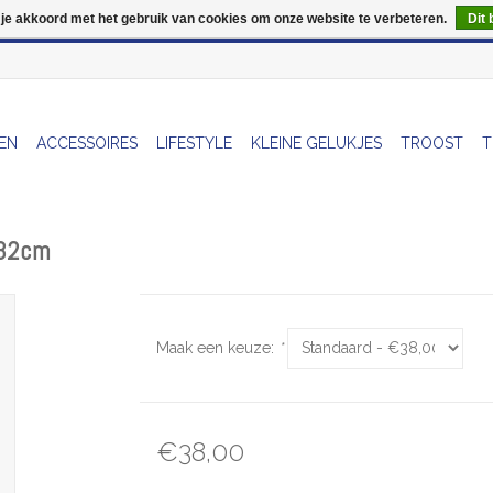
 je akkoord met het gebruik van cookies om onze website te verbeteren.
Dit 
Wij zijn uitzonderlijk gesloten op Do 13/08
EN
ACCESSOIRES
LIFESTYLE
KLEINE GELUKJES
TROOST
T
3x32cm
Maak een keuze:
*
€38,00