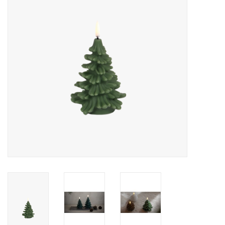
Pasen
Koopjes
Cadeaubonnen
Blog