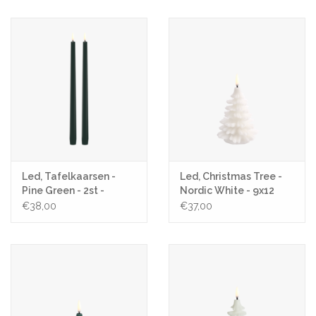
Led, Tafelkaarsen -
Led, Christmas Tree -
Pine Green - 2st -
Nordic White - 9x12
Ø2,3x32cm
€38,00
€37,00