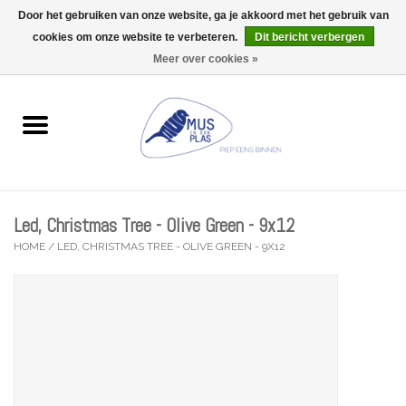
Door het gebruiken van onze website, ga je akkoord met het gebruik van
Wij zijn uitzonderlijk gesloten op Do 13/08
cookies om onze website te verbeteren.
Dit bericht verbergen
0 Artikelen - €0,00
Meer over cookies »
Home
Wenskaarten
Accessoires
Led, Christmas Tree - Olive Green - 9x12
Lifestyle
HOME
/
LED, CHRISTMAS TREE - OLIVE GREEN - 9X12
Kleine gelukjes
Troost
Thema