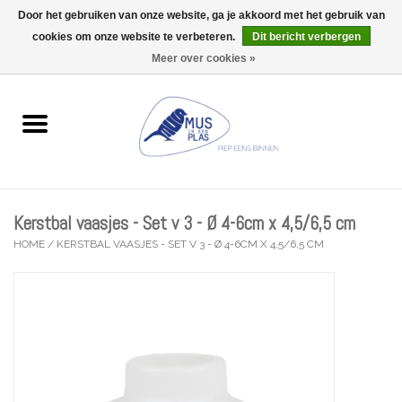
Door het gebruiken van onze website, ga je akkoord met het gebruik van
Wij zijn uitzonderlijk gesloten op Do 13/08
cookies om onze website te verbeteren.
Dit bericht verbergen
0 Artikelen - €0,00
Meer over cookies »
Home
Wenskaarten
Accessoires
Kerstbal vaasjes - Set v 3 - Ø 4-6cm x 4,5/6,5 cm
Lifestyle
HOME
/
KERSTBAL VAASJES - SET V 3 - Ø 4-6CM X 4,5/6,5 CM
Kleine gelukjes
Troost
Thema