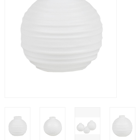
Pasen
Koopjes
Cadeaubonnen
Blog