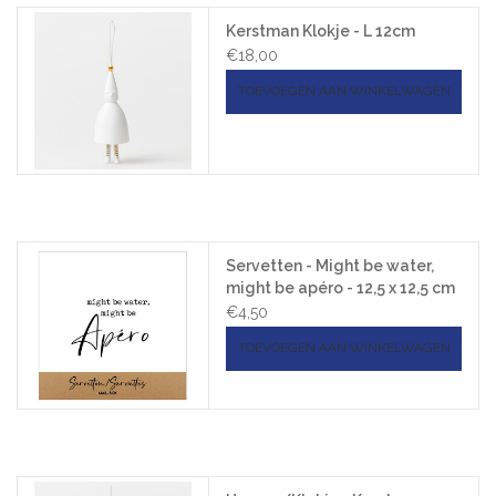
Kerstman Klokje - L 12cm
€18,00
TOEVOEGEN AAN WINKELWAGEN
Servetten - Might be water,
might be apéro - 12,5 x 12,5 cm
- 15st
€4,50
TOEVOEGEN AAN WINKELWAGEN