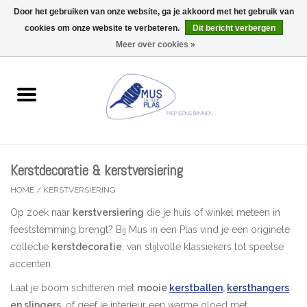
Door het gebruiken van onze website, ga je akkoord met het gebruik van
Wij zijn uitzonderlijk gesloten op Do 13/08
cookies om onze website te verbeteren.
Dit bericht verbergen
0 Artikelen - €0,00
Meer over cookies »
Home
Wenskaarten
Accessoires
Kerstdecoratie & kerstversiering
Lifestyle
HOME
/
KERSTVERSIERING
Op zoek naar
kerstversiering
die je huis of winkel meteen in
Kleine gelukjes
feeststemming brengt? Bij Mus in een Plas vind je een originele
collectie
kerstdecoratie
, van stijlvolle klassiekers tot speelse
Troost
accenten.
Laat je boom schitteren met
mooie
kerstballen
,
kersthangers
Thema
en slingers
, of geef je interieur een warme gloed met