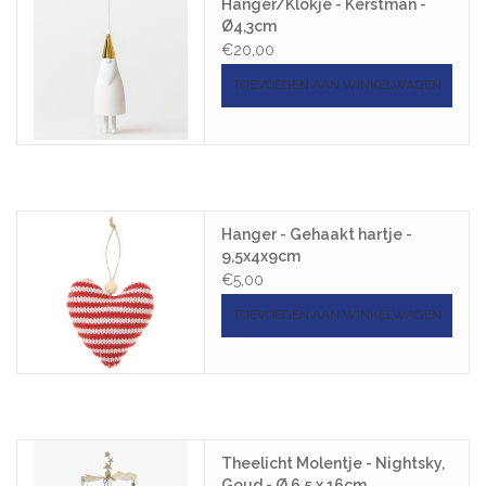
Hanger/Klokje - Kerstman -
Ø4,3cm
€20,00
TOEVOEGEN AAN WINKELWAGEN
Hanger - Gehaakt hartje -
9,5x4x9cm
€5,00
TOEVOEGEN AAN WINKELWAGEN
Theelicht Molentje - Nightsky,
Goud - Ø 6,5 x 16cm