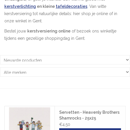
kerstverlichting
en kleine
tafeldecoraties
. Van witte
Pasen
kerstversiering tot natuurlijke details: hier shop je online of in
onze winkel in Gent.
Koopjes
Bestel jouw
kerstversiering online
of bezoek ons winkeltje
tijdens een gezellige shoppingdag in Gent.
Cadeaubonnen
Blog
Servetten - Heavenly Brothers
Shamrocks - 25x25
€4,50