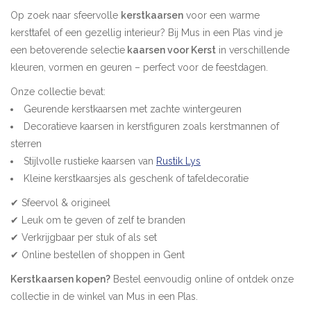
Op zoek naar sfeervolle
kerstkaarsen
voor een warme
Pasen
kersttafel of een gezellig interieur? Bij Mus in een Plas vind je
een betoverende selectie
kaarsen voor Kerst
in verschillende
kleuren, vormen en geuren – perfect voor de feestdagen.
Koopjes
Onze collectie bevat:
Cadeaubonnen
Geurende kerstkaarsen met zachte wintergeuren
Decoratieve kaarsen in kerstfiguren zoals kerstmannen of
sterren
Blog
Stijlvolle rustieke kaarsen van
Rustik Lys
Kleine kerstkaarsjes als geschenk of tafeldecoratie
✔ Sfeervol & origineel
✔ Leuk om te geven of zelf te branden
✔ Verkrijgbaar per stuk of als set
✔ Online bestellen of shoppen in Gent
Kerstkaarsen kopen?
Bestel eenvoudig online of ontdek onze
collectie in de winkel van Mus in een Plas.