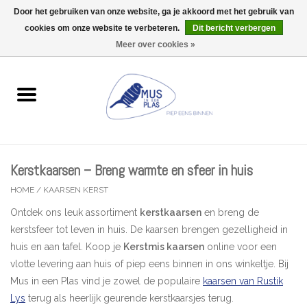
Door het gebruiken van onze website, ga je akkoord met het gebruik van
Wij zijn uitzonderlijk gesloten op Do 06/08 en Do 13/08
cookies om onze website te verbeteren.
Dit bericht verbergen
0 Artikelen - €0,00
Meer over cookies »
Home
Wenskaarten
Accessoires
Kerstkaarsen – Breng warmte en sfeer in huis
Lifestyle
HOME
/
KAARSEN KERST
Ontdek ons leuk assortiment
kerstkaarsen
en breng de
Kleine gelukjes
kerstsfeer tot leven in huis. De kaarsen brengen gezelligheid in
huis en aan tafel. Koop je
Kerstmis kaarsen
online voor een
Troost
vlotte levering aan huis of piep eens binnen in ons winkeltje. Bij
Mus in een Plas vind je zowel de populaire
kaarsen van Rustik
Thema
Lys
terug als heerlijk geurende kerstkaarsjes terug.