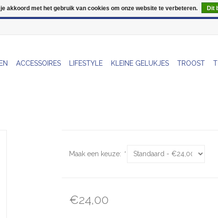
 je akkoord met het gebruik van cookies om onze website te verbeteren.
Dit 
Wij zijn uitzonderlijk gesloten op Do 13/08
EN
ACCESSOIRES
LIFESTYLE
KLEINE GELUKJES
TROOST
T
Maak een keuze:
*
€24,00