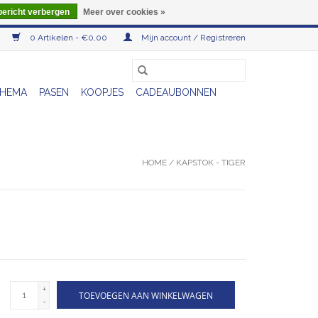
bericht verbergen
Meer over cookies »
0 Artikelen - €0,00
Mijn account / Registreren
HEMA
PASEN
KOOPJES
CADEAUBONNEN
HOME
/
KAPSTOK - TIGER
+
TOEVOEGEN AAN WINKELWAGEN
-