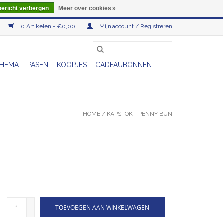
bericht verbergen
Meer over cookies »
0 Artikelen - €0,00
Mijn account / Registreren
HEMA
PASEN
KOOPJES
CADEAUBONNEN
HOME
/
KAPSTOK - PENNY BUN
+
TOEVOEGEN AAN WINKELWAGEN
-