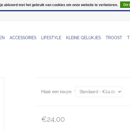
 je akkoord met het gebruik van cookies om onze website te verbeteren.
Dit 
Wij zijn uitzonderlijk gesloten op Do 06/08 en Do 13/08
EN
ACCESSOIRES
LIFESTYLE
KLEINE GELUKJES
TROOST
T
Maak een keuze:
*
€24,00