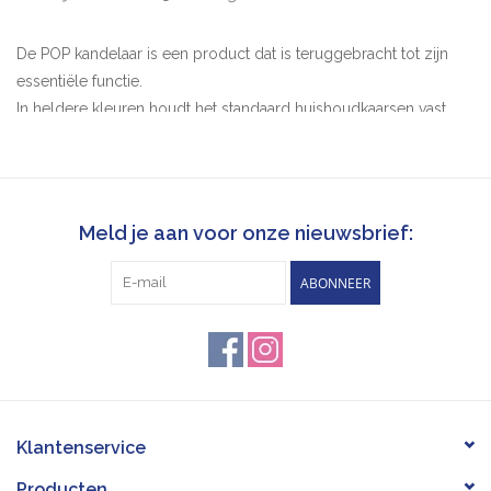
De POP kandelaar is een product dat is teruggebracht tot zijn
essentiële functie.
In heldere kleuren houdt het standaard huishoudkaarsen vast
zonder op de voorgrond te staan.
Het wordt bijna onzichtbaar bij kaarsen van dezelfde kleur, maar
is aangenaam trendy in combinatie met kaarsen van een andere
kleur.
Meld je aan voor onze nieuwsbrief:
Natuurlijk, hoe meer POP's er zijn, hoe beter het wordt...
Gemaakt van gepoederd staal, volledig gemaakt in Duitsland.
ABONNEER
Materiaal: 1,5 mm dik staal
Afmeting: ø onder ca. 7cm, ø binnen ca. 2,2cm
Plaats de houder tijdens gebruik op een niet-ontvlambaar
oppervlak.
Blaas de kaars uit voordat deze volledig is opgebrand om
Klantenservice
wasvlekken te voorkomen.
Producten