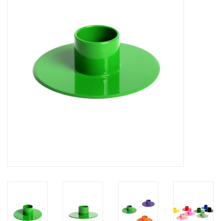
Pasen
Koopjes
Cadeaubonnen
Blog