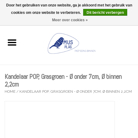
Door het gebruiken van onze website, ga je akkoord met het gebruik van
Wij zijn uitzonderlijk gesloten op Do 13/08
cookies om onze website te verbeteren.
Dit bericht verbergen
0 Artikelen - €0,00
Meer over cookies »
Home
Wenskaarten
Accessoires
Kandelaar POP, Grasgroen - Ø onder 7cm, Ø binnen
Lifestyle
2,2cm
HOME
/
KANDELAAR POP, GRASGROEN - Ø ONDER 7CM, Ø BINNEN 2,2CM
Kleine gelukjes
Troost
Thema