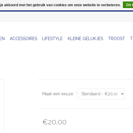
 je akkoord met het gebruik van cookies om onze website te verbeteren.
Dit 
Wij zijn uitzonderlijk gesloten op Do 06/08 en Do 13/08
EN
ACCESSOIRES
LIFESTYLE
KLEINE GELUKJES
TROOST
T
Maak een keuze:
*
€20,00