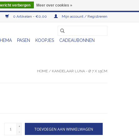
bericht verbergen
Meer over cookies »
0 Artikelen - €0,00
Mijn account / Registreren
HEMA
PASEN
KOOPJES
CADEAUBONNEN
HOME
/
KANDELAAR LUNA - Ø 7 X 15CM
+
TOEVOEGEN AAN WINKELWAGEN
-