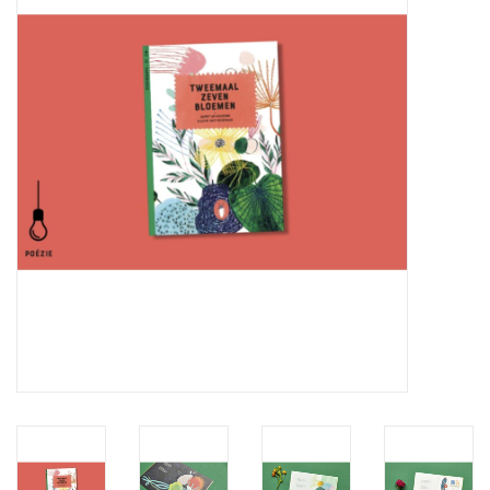
Pasen
Koopjes
Cadeaubonnen
Blog