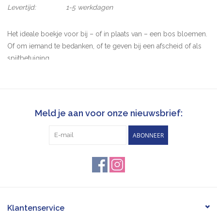
Levertijd:
1-5 werkdagen
Het ideale boekje voor bij – of in plaats van – een bos bloemen.
Of om iemand te bedanken, of te geven bij een afscheid of als
spijtbetuiging.
Geert De Kockere schreef speciaal voor dit Kakkerlakje een serie
bloemrijke haiku’s. Illustratietalent Julie Van Wezemael bedacht
er haar eigen bloemsoorten bij. Wilde, krachtige en vooral
kleurige planten waarvan je zou willen dat je ze echt in een vaas
Meld je aan voor onze nieuwsbrief:
zou kunnen zetten…
ABONNEER
Woorden vervliegen,
een handvol bloemen verwelkt.
Wat ze zeggen blijft.
Klantenservice