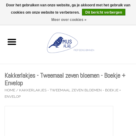
Door het gebruiken van onze website, ga je akkoord met het gebruik van
Wij zijn uitzonderlijk gesloten op Do 06/08 en Do 13/08
cookies om onze website te verbeteren.
Dit bericht verbergen
0 Artikelen - €0,00
Meer over cookies »
Home
Wenskaarten
Accessoires
Kakkerlakjes - Tweemaal zeven bloemen - Boekje +
Lifestyle
Envelop
HOME
/
KAKKERLAKJES - TWEEMAAL ZEVEN BLOEMEN - BOEKJE +
ENVELOP
Kleine gelukjes
Troost
Thema