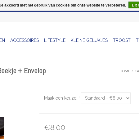
 je akkoord met het gebruik van cookies om onze website te verbeteren.
Dit 
Wij zijn uitzonderlijk gesloten op Do 06/08 en Do 13/08
EN
ACCESSOIRES
LIFESTYLE
KLEINE GELUKJES
TROOST
T
 Boekje + Envelop
HOME
/
KA
Maak een keuze:
*
€8,00