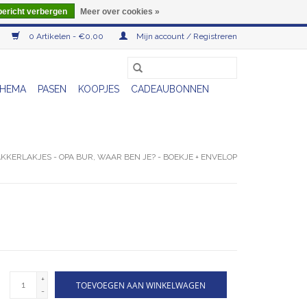
bericht verbergen
Meer over cookies »
0 Artikelen - €0,00
Mijn account / Registreren
HEMA
PASEN
KOOPJES
CADEAUBONNEN
KKERLAKJES - OPA BUR, WAAR BEN JE? - BOEKJE + ENVELOP
+
TOEVOEGEN AAN WINKELWAGEN
-